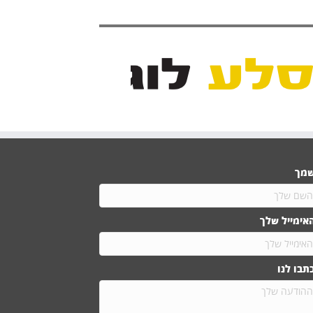
מך
אימייל שלך
תבו לנו